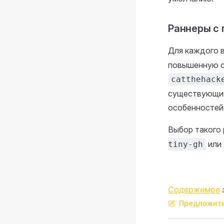
Раннеры с 
Для каждого 
повышенную со
catthehack
существующие 
особенностей 
Выбор такого
или
tiny-gh
Содержимое
Предложить