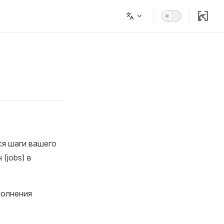
ся шаги вашего
(jobs) в
полнения