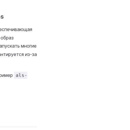
ns
беспечивающая
 образ
апускать многие
антируется из-за
пример
als-