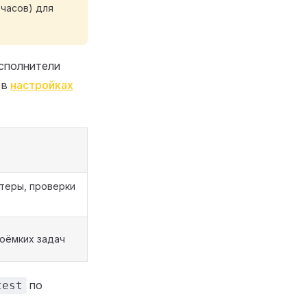
 часов) для
исполнители
 в
настройках
нтеры, проверки
оёмких задач
по
test