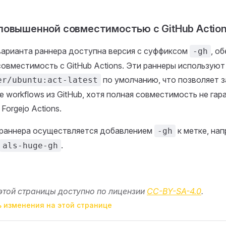
повышенной совместимостью с GitHub Actio
варианта раннера доступна версия с суффиксом
, о
-gh
вместимость с GitHub Actions. Эти раннеры используют
по умолчанию, что позволяет з
er/ubuntu:act-latest
workflows из GitHub, хотя полная совместимость не гар
Forgejo Actions.
 раннера осуществляется добавлением
к метке, на
-gh
.
als-huge-gh
этой страницы доступно по лицензии
CC-BY-SA-4.0
.
 изменения на этой странице