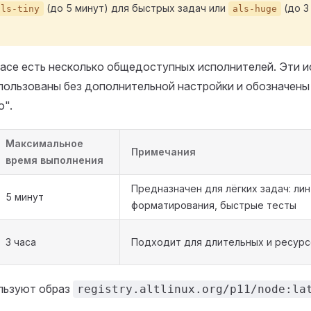
(до 5 минут) для быстрых задач или
(до 3
als-tiny
als-huge
pace есть несколько общедоступных исполнителей. Эти 
пользованы без дополнительной настройки и обозначены
о".
Максимальное
Примечания
время выполнения
Предназначен для лёгких задач: ли
5 минут
форматирования, быстрые тесты
3 часа
Подходит для длительных и ресурс
льзуют образ
registry.altlinux.org/p11/node:la