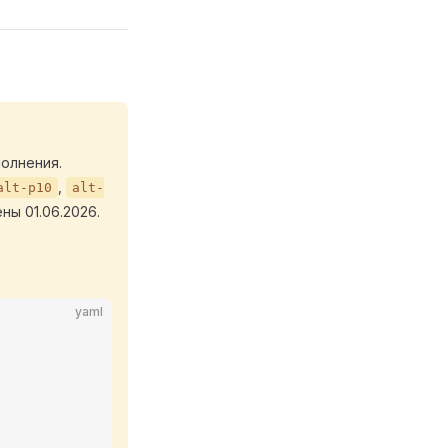
олнения.
,
alt-p10
alt-
ны 01.06.2026.
yaml