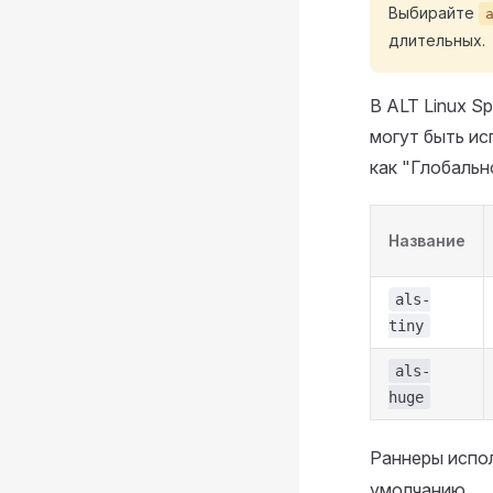
Выбирайте
длительных.
В ALT Linux S
могут быть ис
как "Глобальн
Название
als-
tiny
als-
huge
Раннеры испо
умолчанию.