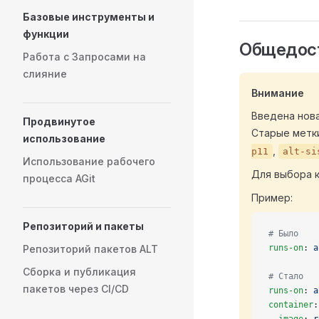
Базовые инструменты и
функции
Общедост
Работа с Запросами на
слияние
Внимание
Введена нова
Продвинутое
Старые метки
использование
,
p11
alt-si
Использование рабочего
Для выбора 
процесса AGit
Пример:
Репозиторий и пакеты
# Было
Репозиторий пакетов ALT
runs-on
: 
a
Сборка и публикация
# Стало
пакетов через CI/CD
runs-on
: 
a
container
: