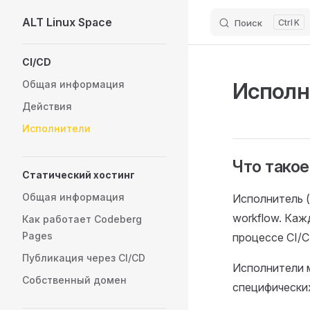
ALT Linux Space
Поиск
K
Skip to content
Sidebar Navigation
CI/CD
Исполн
Общая информация
Действия
Исполнители
Что такое
Статический хостинг
Общая информация
Исполнитель (
workflow. Каж
Как работает Codeberg
Pages
процессе CI/C
Публикация через CI/CD
Исполнители 
Собственный домен
специфических