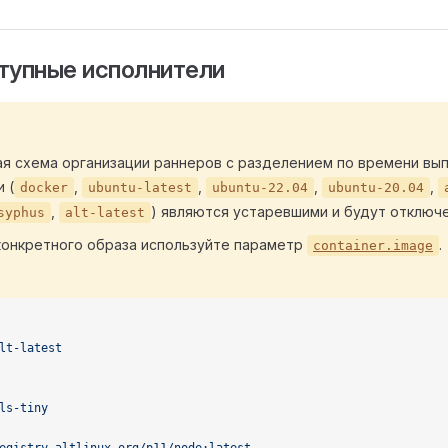
упные исполнители
я схема организации раннеров с разделением по времени вып
 (
,
,
,
,
docker
ubuntu-latest
ubuntu-22.04
ubuntu-20.04
,
) являются устаревшими и будут отключе
syphus
alt-latest
конкретного образа используйте параметр
.
container.image
lt-latest
ls-tiny