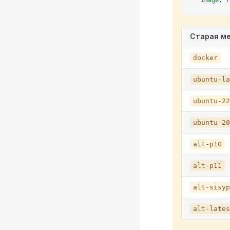
  image
: 
r
Старая м
docker
ubuntu-la
ubuntu-22
ubuntu-20
alt-p10
alt-p11
alt-sisyp
alt-lates